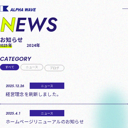
Menu
NEWS
お知らせ
2025年
2024年
CATEGORY
すべて
ニュース
ブログ
2025.12.26
ニュース
経営理念を刷新しました。
2025.4.1
ニュース
ホームページリニューアルのお知らせ